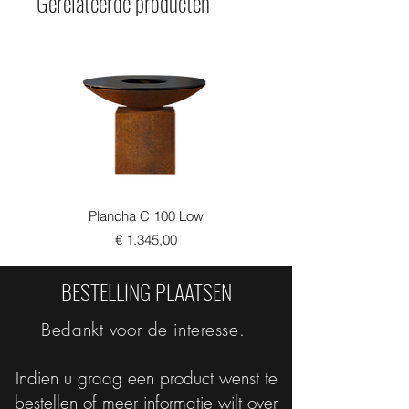
Gerelateerde producten
Plancha C 100 Low
Prijs
€ 1.345,00
BESTELLING PLAATSEN
Bedankt voor de interesse.
Indien u graag een product wenst te
bestellen of meer informatie wilt over