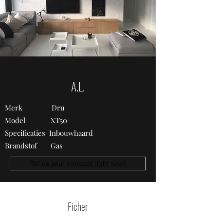
A.L.
Merk Dru
Model XT50
Specificaties Inbouwhaard
Brandstof Gas
Tell us your concept right now!
Ficher