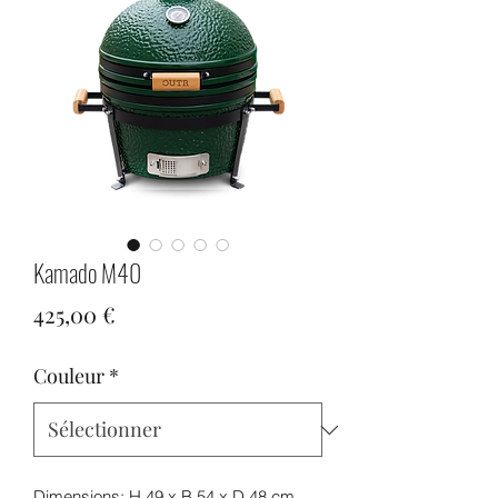
Kamado M40
Prix
425,00 €
Couleur
*
Dimensions: H 49 x B 54 x D 48 cm