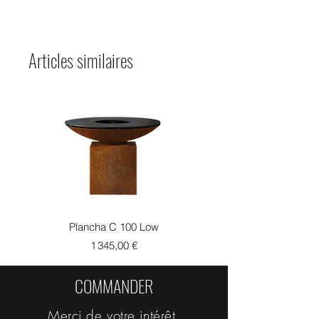
Articles similaires
Plancha C 100 Low
Prix
1 345,00 €
COMMANDER
Merci de votre intérêt.