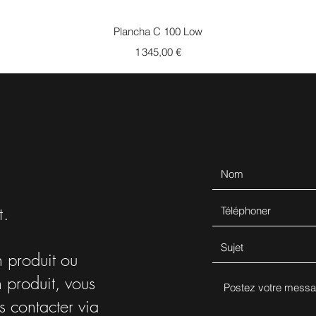
Aperçu rapide
Plancha C 100 Low
Prix
1 345,00 €
t.
 produit ou
n produit, vous
s contacter via